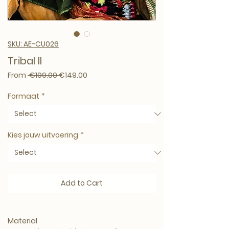
SKU: AE-CU026
Tribal ll
Regular Price
Sale Price
From
 €199.00 
€149.00
Formaat
*
Kies jouw uitvoering
*
Add to Cart
Material