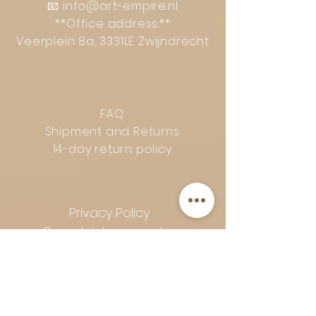
📧
info@art-empire.nl
**Office address:**
Veerplein 8a, 3331LE Zwijndrecht
FAQ
Shipment and Returns
14-day return policy
Privacy Policy
Complaints procedure
General terms and conditions
Follow Art-Empire for inspiration