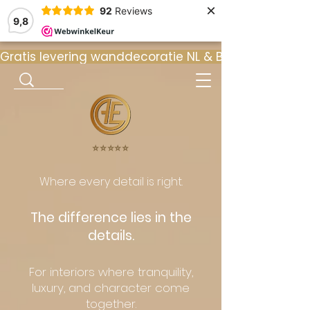
×
92
Reviews
9,8
Gratis levering wanddecoratie NL & BE  •  ⭐ 9
⭐️⭐️⭐️⭐️⭐️
Where every detail is right.
The difference lies in the
details.
For interiors where tranquility,
luxury, and character come
together.