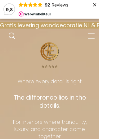
×
92
Reviews
9,8
Gratis levering wanddecoratie NL & BE  •  ⭐ 9
⭐️⭐️⭐️⭐️⭐️
Where every detail is right.
The difference lies in the
details.
For interiors where tranquility,
luxury, and character come
together.