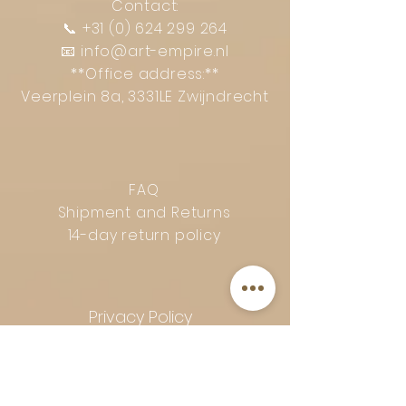
Contact:
📞
+31 (0) 624 299 264
📧
info@art-empire.nl
**Office address:**
Veerplein 8a, 3331LE Zwijndrecht
FAQ
Shipment and Returns
14-day return policy
Privacy Policy
Complaints procedure
General terms and conditions