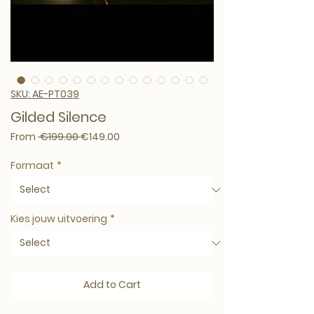
SKU: AE-PT039
Gilded Silence
Regular Price
Sale Price
From
 €199.00 
€149.00
Formaat
*
Kies jouw uitvoering
*
Add to Cart