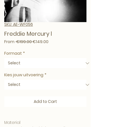
SKU: AE-WF056
Freddie Mercury l
Regular Price
Sale Price
From
 €199.00 
€149.00
Formaat
*
Kies jouw uitvoering
*
Add to Cart
Material