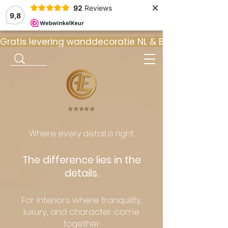
×
92
Reviews
9,8
Gratis levering wanddecoratie NL & BE  •  ⭐ 9
⭐️⭐️⭐️⭐️⭐️
Where every detail is right.
The difference lies in the
details.
For interiors where tranquility,
luxury, and character come
together.