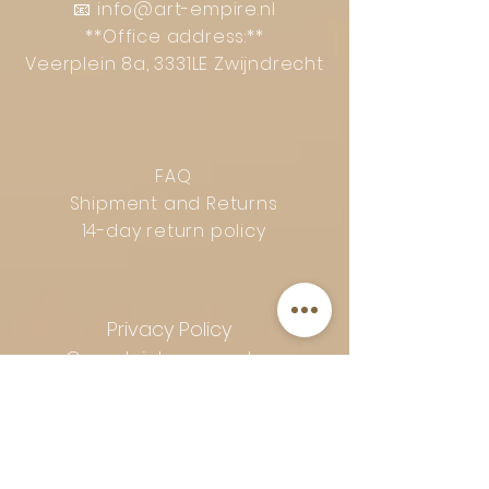
📧
info@art-empire.nl
**Office address:**
Veerplein 8a, 3331LE Zwijndrecht
FAQ
Shipment and Returns
14-day return policy
Privacy Policy
Complaints procedure
General terms and conditions
Follow Art-Empire for inspiration