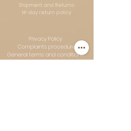
Shipment and Returns
14-day return policy
Privacy Policy
Complaints procedure
General terms and conditions
Follow Art-Empire for inspiration
and luxurious home ideas:
📸 Instagram
|
📘 Facebook
| 📌
Pinterest | 💎 Shop safely and
worry-free | Secure payment in