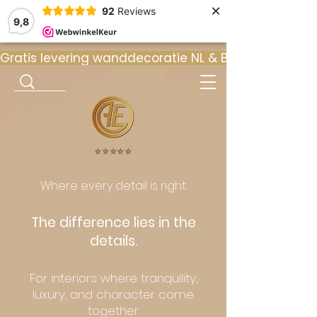
×
92
Reviews
9,8
Gratis levering wanddecoratie NL & BE  •  ⭐ 9
⭐️⭐️⭐️⭐️⭐️
Where every detail is right.
The difference lies in the
details.
For interiors where tranquility,
luxury, and character come
together.