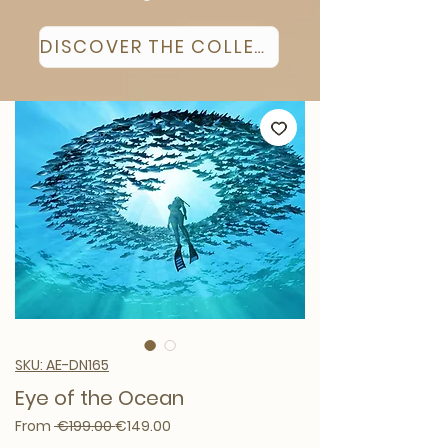
DISCOVER THE COLLECTION
SKU: AE-DN165
Eye of the Ocean
Regular Price
Sale Price
From
 €199.00 
€149.00