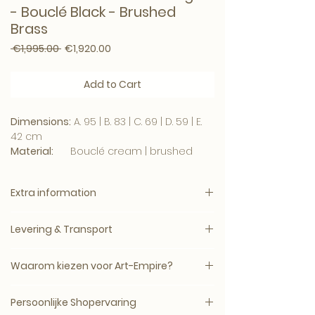
- Bouclé Black - Brushed
Brass
Regular Price
Sale Price
 €1,995.00 
€1,920.00
Add to Cart
Dimensions:
A. 95 | B. 83 | C. 69 | D. 59 | E.
42 cm
Material:
Bouclé cream | brushed
brass finish swivel base
Extra information
Description
With its relaxing curves and soft-touch
bouclé upholstery, Swivel Chair Inger will
Levering & Transport
bring opulence to your home.
Levertijd: circa 5–14 werkdagen, mits op
Waarom kiezen voor Art-Empire?
Do you have special wishes or would
voorraad bij de leverancier.
you like to receive a sample of the
Bij Art-Empire – A Royal Living Collection
fabric?
Levering vindt plaats op afspraak of
Persoonlijke Shopervaring
kies je voor luxe interieuritems met
Please contact us.
volgens de beschikbare