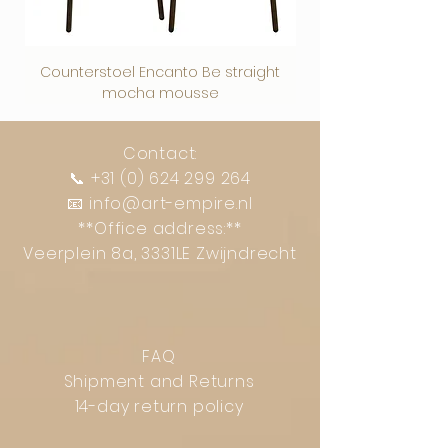
Counterstoel Encanto Be straight
Decoratief object Swi
mocha mousse
Contact:
📞
+31 (0) 624 299 264
📧
info@art-empire.nl
**Office address:**
Veerplein 8a, 3331LE Zwijndrecht
FAQ
Shipment and Returns
14-day return policy