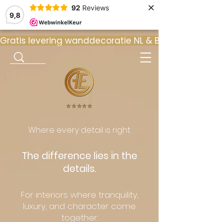
×
92
Reviews
9,8
Gratis levering wanddecoratie NL & BE  •  ⭐ 9
⭐️⭐️⭐️⭐️⭐️
Where every detail is right.
The difference lies in the
details.
For interiors where tranquility,
luxury, and character come
together.