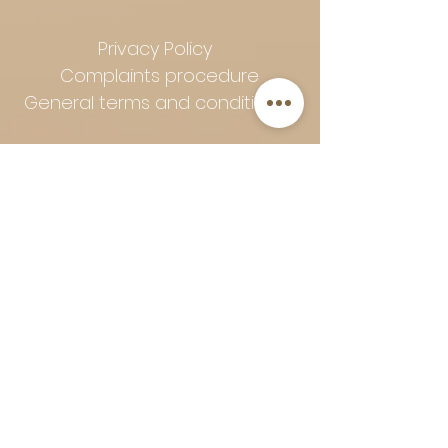
Privacy Policy
Complaints procedure
General terms and conditions
Follow Art-Empire for inspiration
and luxurious home ideas:
📸 Instagram
|
📘 Facebook
| 📌
Pinterest | 💎 Shop safely and
worry-free | Secure payment in
installments with Klarna