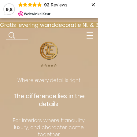
×
92
Reviews
9,8
Gratis levering wanddecoratie NL & BE  •  ⭐ 9
⭐️⭐️⭐️⭐️⭐️
Where every detail is right.
The difference lies in the
details.
For interiors where tranquility,
luxury, and character come
together.