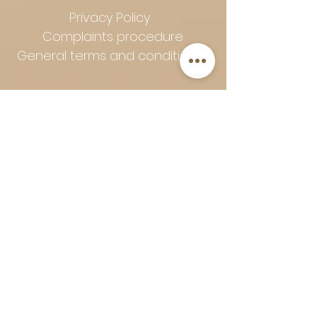
Privacy Policy
Complaints procedure
General terms and conditions
Follow Art-Empire for inspiration
and luxurious home ideas:
📸 Instagram
|
📘 Facebook
| 📌
Pinterest | 💎 Shop safely and
worry-free | Secure payment in
installments with Klarna