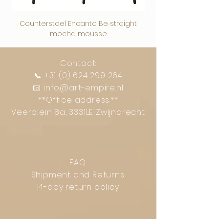
Counterstoel Encanto Be straight
Decoratief object Swi
mocha mousse
Contact:
📞
+31 (0) 624 299 264
📧
info@art-empire.nl
**Office address:**
Veerplein 8a, 3331LE Zwijndrecht
FAQ
Shipment and Returns
14-day return policy