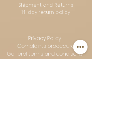
Shipment and Returns
14-day return policy
Privacy Policy
Complaints procedure
General terms and conditions
Follow Art-Empire for inspiration
and luxurious home ideas:
📸 Instagram
|
📘 Facebook
| 📌
Pinterest | 💎 Shop safely and
worry-free | Secure payment in