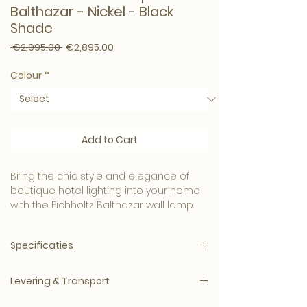
Balthazar - Nickel - Black
Shade
Regular Price
Sale Price
 €2,995.00 
€2,895.00
Colour
*
Add to Cart
Bring the chic style and elegance of
boutique hotel lighting into your home
with the Eichholtz Balthazar wall lamp.
This contemporary design lamp exudes
a timeless appeal. The fixture has a
Specificaties
square wall plate in nickel finish and
comes with a rectangular black
Merk:
Eichholtz
lampshade.
Levering & Transport
Artikelnummer:
116586
Producttype:
Kroonluchter
Levertijd: circa 5–14 werkdagen, mits op