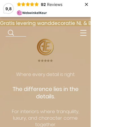
×
92
Reviews
9,8
Gratis levering wanddecoratie NL & BE  •  ⭐ 9
⭐️⭐️⭐️⭐️⭐️
Where every detail is right.
The difference lies in the
details.
For interiors where tranquility,
luxury, and character come
together.