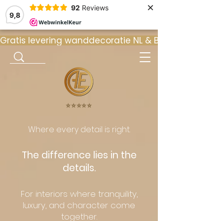
×
92
Reviews
9,8
Gratis levering wanddecoratie NL & BE  •  ⭐ 9
⭐️⭐️⭐️⭐️⭐️
Where every detail is right.
The difference lies in the
details.
For interiors where tranquility,
luxury, and character come
together.