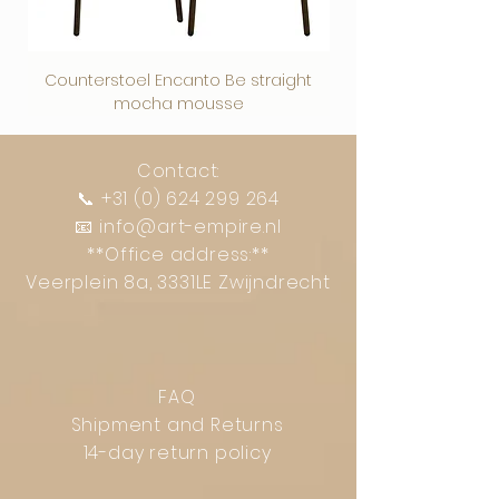
Counterstoel Encanto Be straight
Decoratief object Swi
mocha mousse
Contact:
📞
+31 (0) 624 299 264
📧
info@art-empire.nl
**Office address:**
Veerplein 8a, 3331LE Zwijndrecht
FAQ
Shipment and Returns
14-day return policy