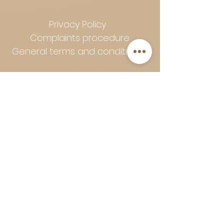
Privacy Policy
Complaints procedure
General terms and conditions
Follow Art-Empire for inspiration
and luxurious home ideas:
📸 Instagram
|
📘 Facebook
| 📌
Pinterest | 💎 Shop safely and
worry-free | Secure payment in
installments with Klarna