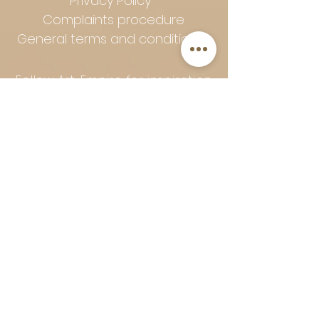
Privacy Policy
Complaints procedure
General terms and conditions
Follow Art-Empire for inspiration
and luxurious home ideas:
📸 Instagram
|
📘 Facebook
| 📌
Pinterest | 💎 Shop safely and
worry-free | Secure payment in
installments with Klarna