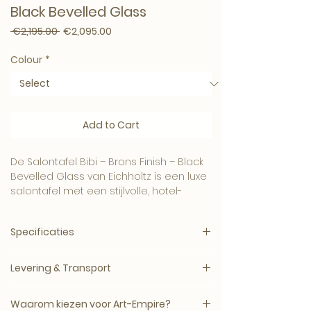
Black Bevelled Glass
Regular Price
Sale Price
 €2,195.00 
€2,095.00
Colour
*
Add to Cart
De Salontafel Bibi – Brons Finish – Black
Bevelled Glass van Eichholtz is een luxe
salontafel met een stijlvolle, hotel-
chique uitstraling.
Een elegant item voor een woonkamer,
Specificaties
loungehoek, slaapkamer of boutique
interieur.
Merk:
Eichholtz
Combineer dit item met onze meubels,
Levering & Transport
Producttype:
Salontafel
wanddecoratie en woonaccessoires
Materiaal:
en, verfijnde afwerking en
voor een compleet Art-Empire interieur.
Levertijd: circa 5–14 werkdagen, mits op
tijdloze elegantie.
Waarom kiezen voor Art-Empire?
voorraad bij de leverancier.