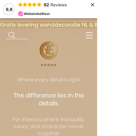
×
92
Reviews
9,8
Gratis levering wanddecoratie NL & BE  •  ⭐ 9
⭐️⭐️⭐️⭐️⭐️
Where every detail is right.
The difference lies in the
details.
For interiors where tranquility,
luxury, and character come
together.