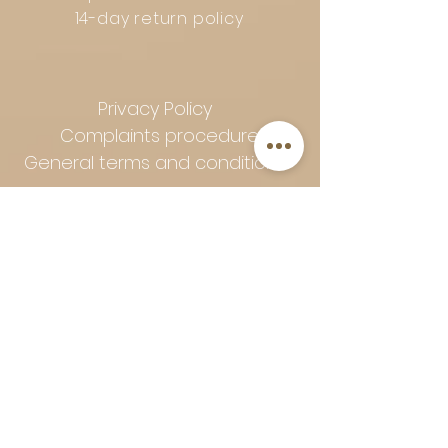
14-day return policy
Privacy Policy
Complaints procedure
General terms and conditions
Follow Art-Empire for inspiration
and luxurious home ideas:
📸 Instagram
|
📘 Facebook
| 📌
Pinterest | 💎 Shop safely and
worry-free | Secure payment in
installments with Klarna