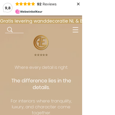
×
92
Reviews
9,8
Gratis levering wanddecoratie NL & BE  •  ⭐ 9
⭐️⭐️⭐️⭐️⭐️
Where every detail is right.
The difference lies in the
details.
For interiors where tranquility,
luxury, and character come
together.