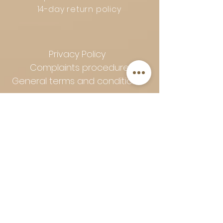
14-day return policy
Privacy Policy
Complaints procedure
General terms and conditions
Follow Art-Empire for inspiration
and luxurious home ideas:
📸 Instagram
|
📘 Facebook
| 📌
Pinterest | 💎 Shop safely and
worry-free | Secure payment in
installments with Klarna