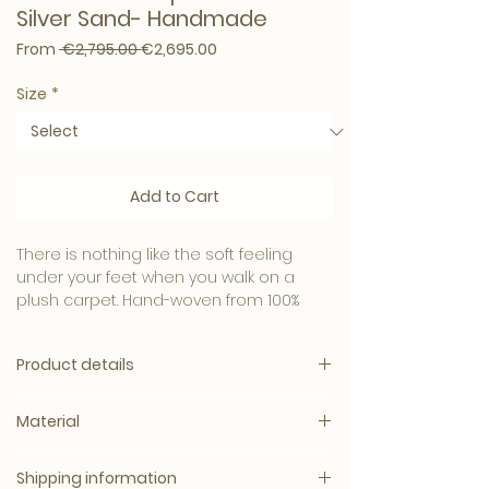
Silver Sand- Handmade
Regular Price
Sale Price
From
 €2,795.00 
€2,695.00
Size
*
Add to Cart
There is nothing like the soft feeling
under your feet when you walk on a
plush carpet. Hand-woven from 100%
viscose pile, the wonderfully soft La Belle
Carpet has a velvety texture. It is
Product details
beautiful, sound-absorbing and very
comfortable.
Brand: Eichholtz
Material
Standard 2 year warranty
Eichholtz is known as a brand with a
Available in the dimensions
:
clear own style. The handwriting of this
Handwoven | 100% viscose pile
- 200 x 300 cm.
Shipping information
Dutch brand is &#39;modern chic&#39;
Dimension: - 200x300cm. - 300x400cm.