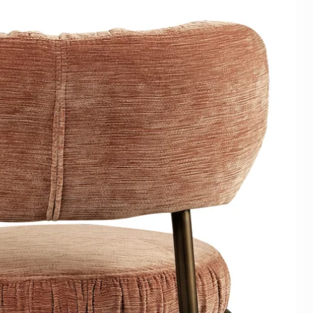
 wettelijke rechten bij
unbrella Canvas
f verkeerde levering blijven
unbrella Canvas
:
rethane foam: Fabric: Polyester