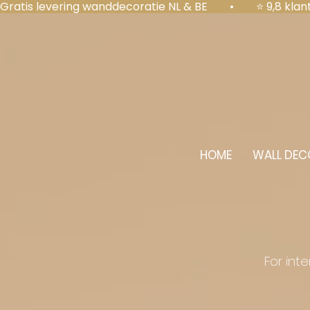
Gratis levering wanddecoratie NL & BE  •  ⭐ 9,8 kl
HOME
WALL DEC
For int