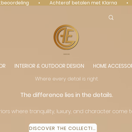
antbeoordeling  •  Achteraf betalen met Klarna  • 
⭐️⭐️⭐️⭐️⭐️
OR
INTERIOR & OUTDOOR DESIGN
HOME ACCESSOR
Where every detail is right.
The difference lies in the details.
eriors where tranquility, luxury, and character come 
DISCOVER THE COLLECTION