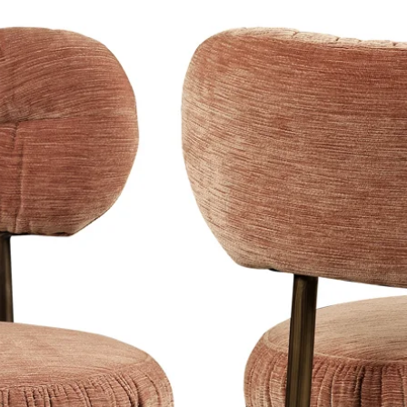
worden genomen. Je
Sand Finish | S
schade, defecten o
Black Finish | S
uiteraard gelden.
Fabric Composition
100% polyester
Material:
Aluminum: Polyu
fiber.
Weight:
31 kilos