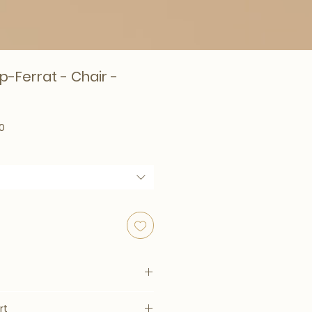
p-Ferrat - Chair -
rice
Sale Price
0
rt