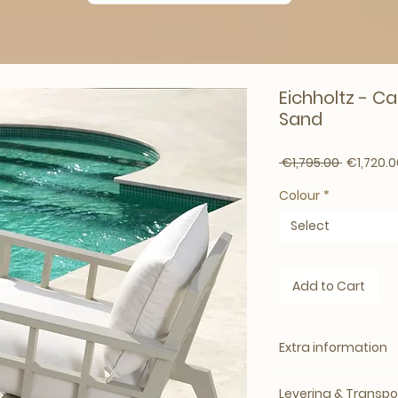
Eichholtz - Ca
Sand
Regular P
 €1,795.00 
€1,720.0
Colour
*
Select
Add to Cart
Extra information
Eichholtz
Levering & Transpo