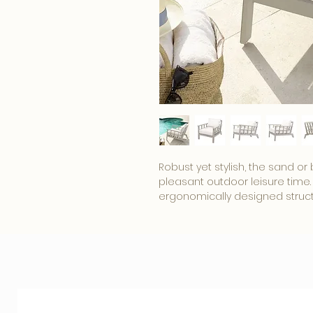
Robust yet stylish, the sand o
pleasant outdoor leisure time.
ergonomically designed struct
We offer you an extensive sele
perfectly match the characteri
by Eichholtz's decorative produ
addition to any interior!