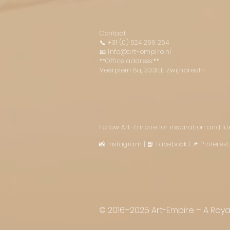
Contact:
📞
+31 (0) 624 299 264
📧
info@art-empire.nl
**Office address:**
Veerplein 8a, 3331LE Zwijndrecht
Follow Art-Empire for inspiration and l
📸 Instagram
|
📘 Facebook
| 📌 Pintere
© 2016–2025 Art-Empire – A Royal 