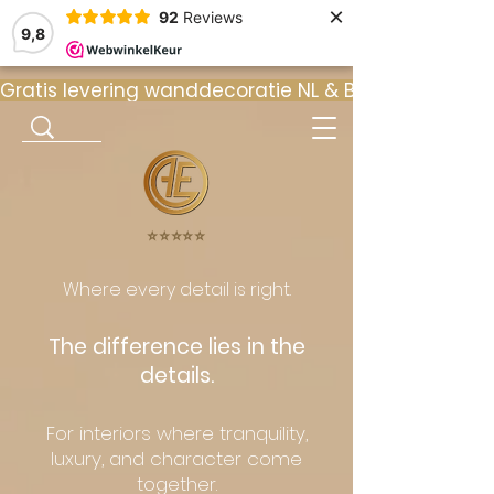
×
92
Reviews
9,8
Gratis levering wanddecoratie NL & BE  •  ⭐ 9
⭐️⭐️⭐️⭐️⭐️
Where every detail is right.
The difference lies in the
details.
For interiors where tranquility,
luxury, and character come
together.