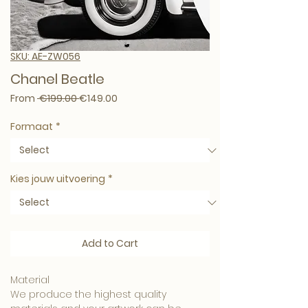
SKU: AE-ZW056
Chanel Beatle
Regular Price
Sale Price
From
 €199.00 
€149.00
Formaat
*
Kies jouw uitvoering
*
Add to Cart
Material
We produce the highest quality