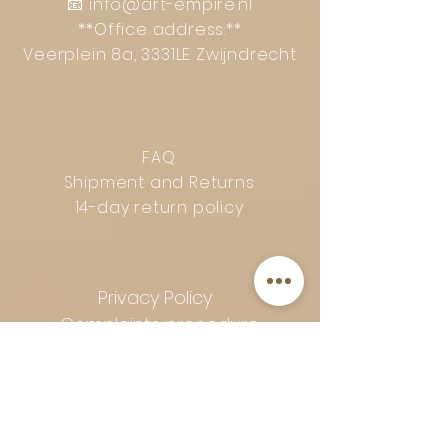
📧
info@art-empire.nl
**Office address:**
Veerplein 8a, 3331LE Zwijndrecht
FAQ
Shipment and Returns
14-day return policy
Privacy Policy
Complaints procedure
General terms and conditions
Follow Art-Empire for inspiration