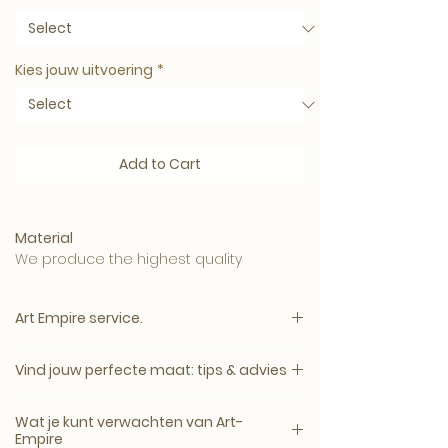
Kies jouw uitvoering
*
Add to Cart
Material
We produce the highest quality
materials and your artwork can be
ordered in:
Art Empire service.
• 5mm. Helder Galerie Plexiglas has a
luxurious appearance.
Vind jouw perfecte maat: tips & advies
Please note:
• 3mm. Gallery Plexiglass with a 3mm.
The price will appear immediately after
Dibond back plate, this one
Een kunstwerk komt het mooist tot zijn
all options have been selected.
Wat je kunt verwachten van Art-
recht wanneer het formaat past bij de
Empire