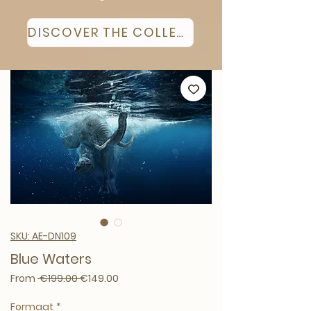
DISCOVER THE COLLECTION
SKU: AE-DN109
Blue Waters
Regular Price
Sale Price
From
 €199.00 
€149.00
Formaat
*