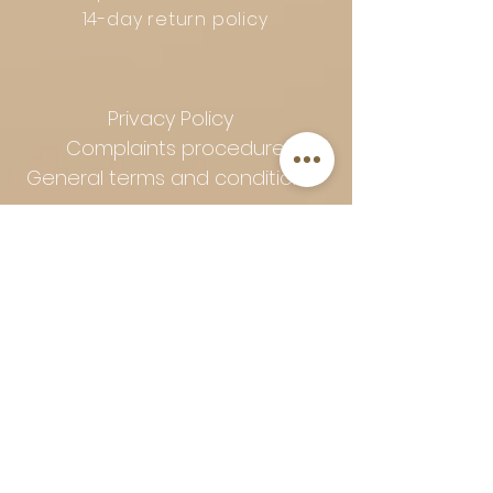
14-day return policy
Privacy Policy
Complaints procedure
General terms and conditions
Follow Art-Empire for inspiration
and luxurious home ideas:
📸 Instagram
|
📘 Facebook
| 📌
Pinterest | 💎 Shop safely and
worry-free | Secure payment in
installments with Klarna