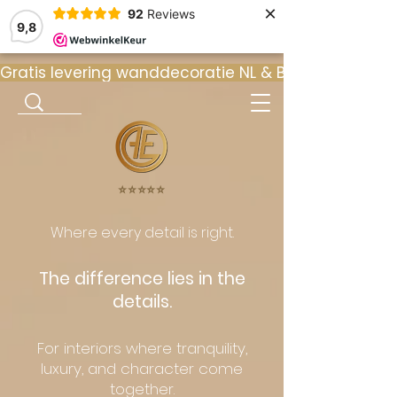
×
92
Reviews
9,8
Gratis levering wanddecoratie NL & BE  •  ⭐ 9
⭐️⭐️⭐️⭐️⭐️
Where every detail is right.
The difference lies in the
details.
For interiors where tranquility,
luxury, and character come
together.