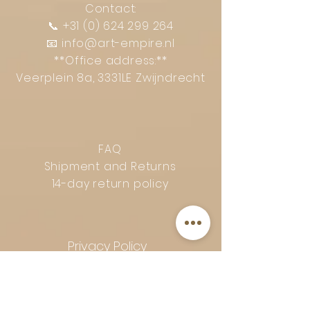
Contact:
📞
+31 (0) 624 299 264
📧
info@art-empire.nl
**Office address:**
Veerplein 8a, 3331LE Zwijndrecht
FAQ
Shipment and Returns
14-day return policy
Privacy Policy
Complaints procedure
General terms and conditions