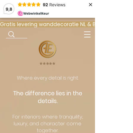
×
92
Reviews
9,8
Gratis levering wanddecoratie NL & BE  •  ⭐ 9
⭐️⭐️⭐️⭐️⭐️
Where every detail is right.
The difference lies in the
details.
For interiors where tranquility,
luxury, and character come
together.