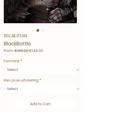
SKU: AE-PT145
BlackBattle
Regular Price
Sale Price
From
 €199.00 
€149.00
Formaat
*
Kies jouw uitvoering
*
Add to Cart