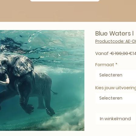
Blue Waters l
Productcode: AE-
Nor
Vanaf
 € 199,00 
€1
Formaat
*
Selecteren
Kies jouw uitvoerin
Selecteren
In winkelmand