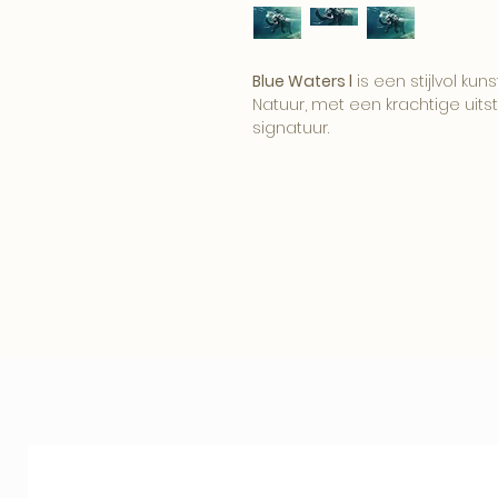
Blue Waters l
is een stijlvol kun
Natuur, met een krachtige uitst
signatuur.
Het beeld brengt karakter, sf
tot zijn recht in een modern, h