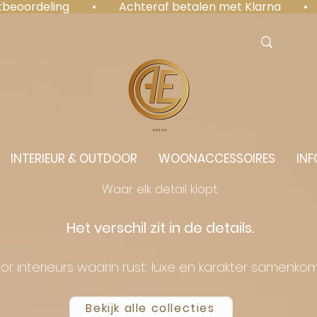
antbeoordeling  •  Achteraf betalen met Klarna  • 
⭐️⭐️⭐️⭐️⭐️
INTERIEUR & OUTDOOR
WOONACCESSOIRES
INF
Waar elk detail klopt.
Het verschil zit in de details.
or interieurs waarin rust, luxe en karakter samenko
Bekijk alle collecties