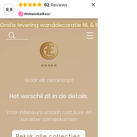
×
92
Reviews
9,8
Gratis levering wanddecoratie NL & BE  •  ⭐ 9
⭐️⭐️⭐️⭐️⭐️
Waar elk detail klopt.
Het verschil zit in de details.
Voor interieurs waarin rust, luxe en
karakter samenkomen
Bekijk alle collecties