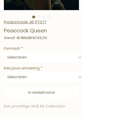
Productcode: AE-PT077
Peaccock Queen
Normale prijs
Verkoopprijs
Vanaf
 € 199,00 
€149,00
Formaat
*
Kies jouw uitvoering
*
In winkelmand
Een prachtige Wall Art Collection-