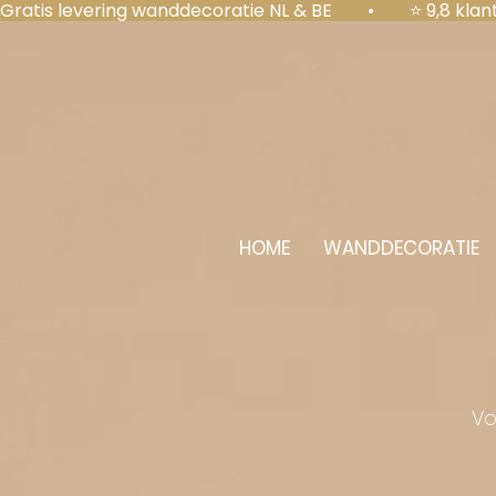
Gratis levering wanddecoratie NL & BE  •  ⭐ 9,8 kl
HOME
WANDDECORATIE
Vo