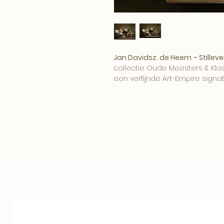
Jan Davidsz. de Heem – Stilleve
collectie Oude Meesters & Klass
een verfijnde Art-Empire signat
Het beeld brengt klassieke sc
muur en komt prachtig tot zijn
uitgesproken interieur.