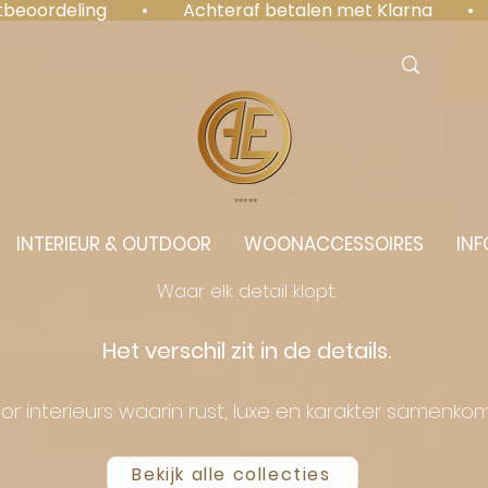
antbeoordeling  •  Achteraf betalen met Klarna  • 
⭐️⭐️⭐️⭐️⭐️
INTERIEUR & OUTDOOR
WOONACCESSOIRES
INF
Waar elk detail klopt.
Het verschil zit in de details.
or interieurs waarin rust, luxe en karakter samenko
Bekijk alle collecties