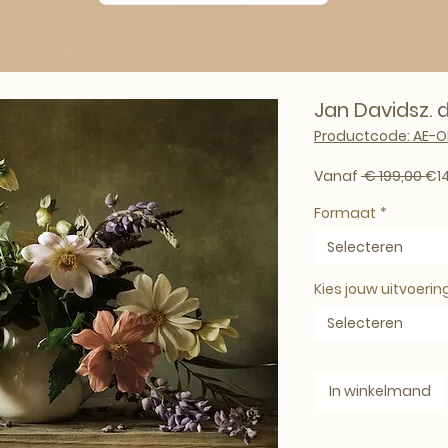
Jan Davidsz. d
Productcode: AE-
Nor
Vanaf
 € 199,00 
€1
Formaat
*
Selecteren
Kies jouw uitvoerin
Selecteren
In winkelmand