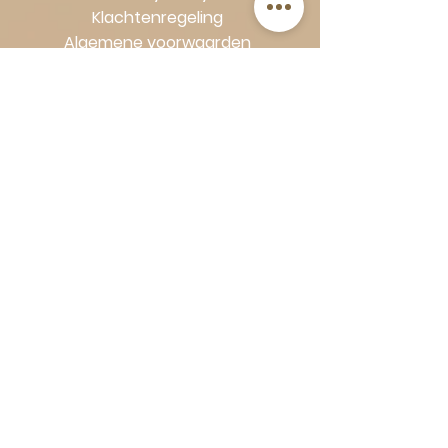
Klachtenregeling
Algemene voorwaarden
Volg Art-Empire voor inspiratie en
luxe woonideeën:
Instagram
|
Facebook
| Pinterest |
Shop veilig en zorgeloos | Betaling
in termijnen met Klarna