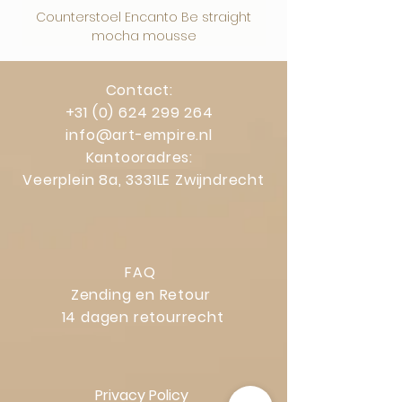
Counterstoel Encanto Be straight
Decoratief object Swi
mocha mousse
Contact:
+31 (0) 624 299 264
info@art-empire.nl
Kantooradres:
Veerplein 8a, 3331LE Zwijndrecht
FAQ
Zending en Retour
14 dagen retourrecht
Privacy Policy