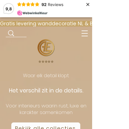
×
92
Reviews
9,8
Gratis levering wanddecoratie NL & BE  •  ⭐ 9
⭐️⭐️⭐️⭐️⭐️
Waar elk detail klopt.
Het verschil zit in de details.
Voor interieurs waarin rust, luxe en
karakter samenkomen
Bekijk alle collecties