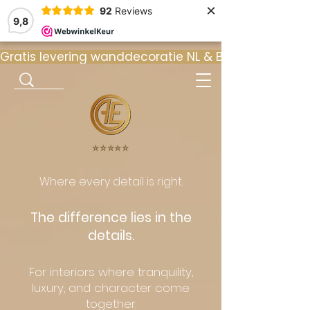
×
92
Reviews
9,8
Gratis levering wanddecoratie NL & BE  •  ⭐ 9
⭐️⭐️⭐️⭐️⭐️
Where every detail is right.
The difference lies in the
details.
For interiors where tranquility,
luxury, and character come
together.