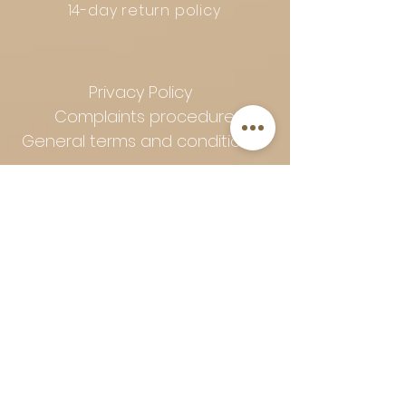
14-day return policy
Privacy Policy
Complaints procedure
General terms and conditions
Follow Art-Empire for inspiration
and luxurious home ideas:
📸 Instagram
|
📘 Facebook
| 📌
Pinterest | 💎 Shop safely and
worry-free | Secure payment in
installments with Klarna