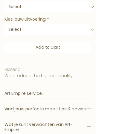
Kies jouw uitvoering
*
Add to Cart
Material
We produce the highest quality
materials and your artwork can be
ordered in:
Art Empire service.
• 5mm. Clear Plexiglass is affordable
and has a luxurious appearance.
Vind jouw perfecte maat: tips & advies
Please note:
• 3mm. Plexiglass with a 3mm. Dibond
The price will appear immediately after
back plate, this one
Een kunstwerk komt het mooist tot zijn
all options have been selected.
Wat je kunt verwachten van Art-
recht wanneer het minimaal 2/3 van de
Empire
combination produces a beautiful,
breedte van je meubel beslaat.