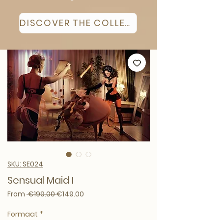
DISCOVER THE COLLECTION
SKU: SE024
Sensual Maid I
Regular Price
Sale Price
From
 €199.00 
€149.00
Formaat
*