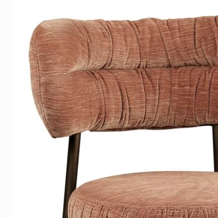
Elke gorilla wordt zorgvuldig g
verzonden. Jij hoeft alleen nog
✨ Voeg kleur toe met deze Graff
👉
Bestel vandaag nog bij Art-E