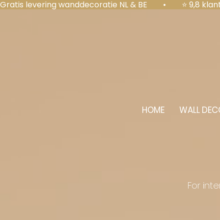
Gratis levering wanddecoratie NL & BE  •  ⭐ 9,8 kl
HOME
WALL DEC
For int