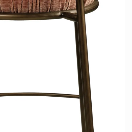
pakt of gemonteerd.
bezorgwensen? Neem vooraf
p.
ijd staat bij elk product
ebsite en wordt bevestigd in
g per e-mail. Zo weet je
 jouw bestelling kunt
bij Art-Empire Royal Living en
remium service en producten!