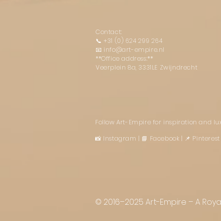
Contact:
📞
+31 (0) 624 299 264
📧
info@art-empire.nl
**Office address:**
Veerplein 8a, 3331LE Zwijndrecht
Follow Art-Empire for inspiration and l
📸 Instagram
|
📘 Facebook
| 📌 Pintere
© 2016–2025 Art-Empire – A Royal 