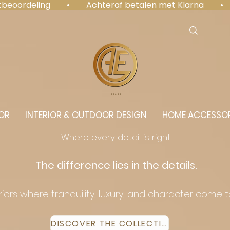
antbeoordeling  •  Achteraf betalen met Klarna  • 
⭐️⭐️⭐️⭐️⭐️
OR
INTERIOR & OUTDOOR DESIGN
HOME ACCESSOR
Where every detail is right.
The difference lies in the details.
eriors where tranquility, luxury, and character come 
DISCOVER THE COLLECTION