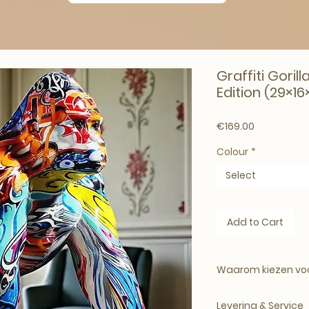
Graffiti Goril
Edition (29×1
Price
€169.00
Colour
*
Select
Add to Cart
Waarom kiezen voor
Levering & Service