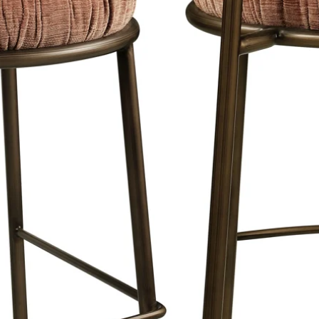
worden niet uitge
Heb je speciale 
contact met ons o
Levertijd
De geschatte levert
vermeld op onze w
de orderbevestigin
precies wanneer je
verwachten.
Bestel vandaag nog 
geniet van onze p