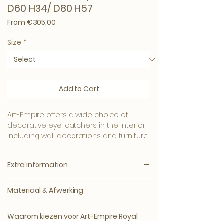
D60 H34/ D80 H57
Sale Price
From
€305.00
Size
*
Add to Cart
Art-Empire offers a wide choice of
decorative eye-catchers in the interior,
including wall decorations and furniture.
Art-Empire products are
high-quality
Extra information
and durable
and you can choose from a
stylish range of home accessories. In
Specification:
addition to
luxury accessories
there are
Materiaal & Afwerking
Delivery time: 3 – 10 working days
also
furniture
and
relief
with which you
Parcel Shipping
can bring the cosmopolitan feeling into
Dit pot is zorgvuldig afgewerkt en
Use: Indoor
Waarom kiezen voor Art-Empire Royal
your home.
geselecteerd op uitstraling,