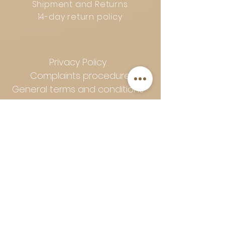
Shipment and Returns
14-day return policy
Privacy Policy
Complaints procedure
General terms and conditions
Follow Art-Empire for inspiration
and luxurious home ideas:
📸 Instagram
|
📘 Facebook
| 📌
Pinterest | 💎 Shop safely and
worry-free | Secure payment in