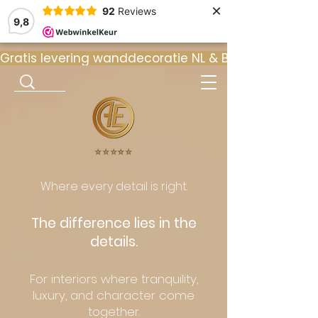
×
92
Reviews
9,8
Gratis levering wanddecoratie NL & BE  •  ⭐ 9
⭐️⭐️⭐️⭐️⭐️
Where every detail is right.
The difference lies in the
details.
For interiors where tranquility,
luxury, and character come
together.