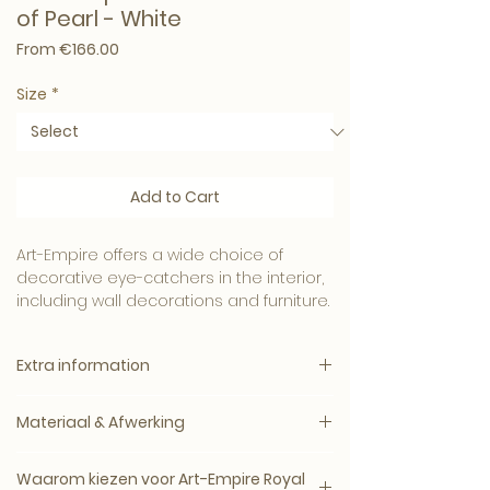
of Pearl - White
Sale Price
From
€166.00
Size
*
Add to Cart
Art-Empire offers a wide choice of
decorative eye-catchers in the interior,
including wall decorations and furniture.
Beautiful shell collection in the style
Extra information
often seen in Eric Kuster's interiors! Also
available in other colors and sizes. Our
Specification:
vases and pots are a true eye-catcher
Materiaal & Afwerking
Delivery time: 3 – 11 working days
and can also be combined with a
Parcel Shipping
smaller size as a set.
Dit woonaccessoire is zorgvuldig
Use: Indoor
Waarom kiezen voor Art-Empire Royal
afgewerkt en geselecteerd op