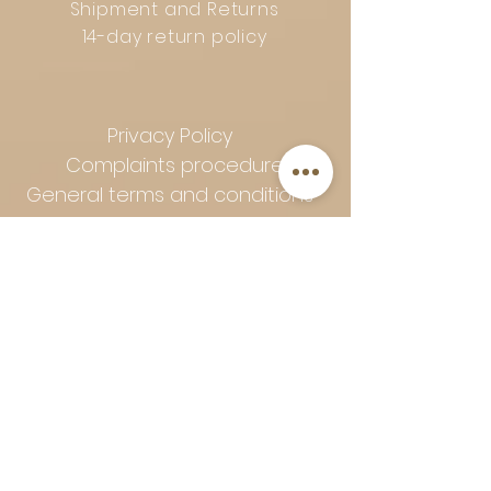
Shipment and Returns
14-day return policy
Privacy Policy
Complaints procedure
General terms and conditions
Follow Art-Empire for inspiration
and luxurious home ideas:
📸 Instagram
|
📘 Facebook
| 📌
Pinterest | 💎 Shop safely and
worry-free | Secure payment in