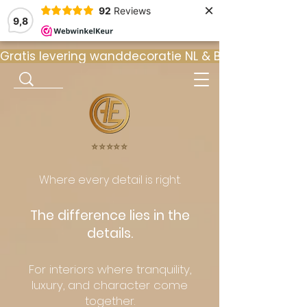
×
92
Reviews
9,8
Gratis levering wanddecoratie NL & BE  •  ⭐ 9
⭐️⭐️⭐️⭐️⭐️
Where every detail is right.
The difference lies in the
details.
For interiors where tranquility,
luxury, and character come
together.