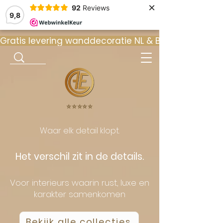
×
92
Reviews
9,8
Gratis levering wanddecoratie NL & BE  •  ⭐ 9
⭐️⭐️⭐️⭐️⭐️
Waar elk detail klopt.
Het verschil zit in de details.
Voor interieurs waarin rust, luxe en
karakter samenkomen
Bekijk alle collecties