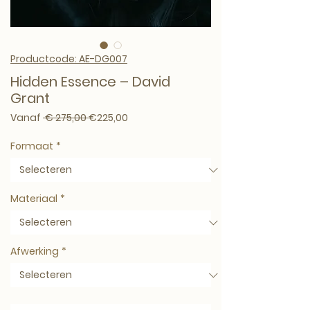
Productcode: AE-DG007
Hidden Essence – David
Grant
Normale prijs
Verkoopprijs
Vanaf
 € 275,00 
€225,00
Formaat
*
Materiaal
*
Afwerking
*