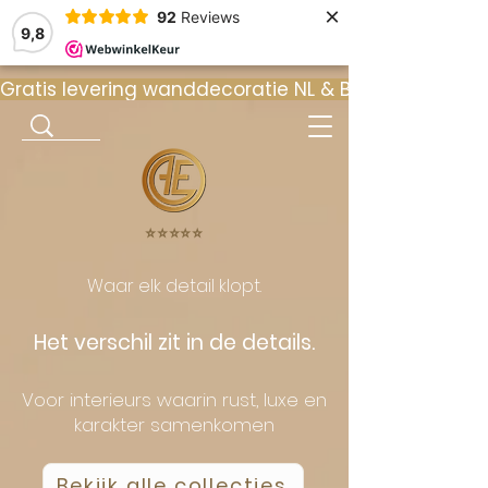
×
92
Reviews
9,8
Gratis levering wanddecoratie NL & BE  •  ⭐ 9
⭐️⭐️⭐️⭐️⭐️
Waar elk detail klopt.
Het verschil zit in de details.
Voor interieurs waarin rust, luxe en
karakter samenkomen
Bekijk alle collecties