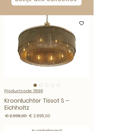
Productcode: 115911
Kroonluchter Tissot S –
Eichholtz
Normale prijs
Verkoopprijs
 € 2.995,00 
€ 2.895,00
In winkelmand