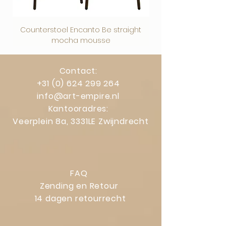
gelden.
Counterstoel Encanto Be straight
Decoratief object Swi
mocha mousse
Contact:
+31 (0) 624 299 264
info@art-empire.nl
Kantooradres:
Veerplein 8a, 3331LE Zwijndrecht
FAQ
Zending en Retour
14 dagen retourrecht