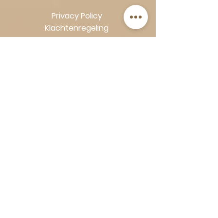
Privacy Policy
Klachtenregeling
Algemene voorwaarden
Volg Art-Empire voor inspiratie en
luxe woonideeën:
Instagram
|
Facebook
| Pinterest |
Shop veilig en zorgeloos | Betaling
in termijnen met Klarna