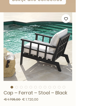
Cap – Ferrat – Stoel – Black
Normale prijs
Verkoopprijs
 € 1.795,00 
€ 1.720,00