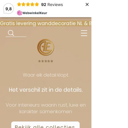
×
92
Reviews
9,8
Gratis levering wanddecoratie NL & BE  •  ⭐ 9
⭐️⭐️⭐️⭐️⭐️
Waar elk detail klopt.
Het verschil zit in de details.
Voor interieurs waarin rust, luxe en
karakter samenkomen
Bekijk alle collecties