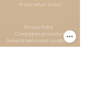
14-day return policy
Privacy Policy
Complaints procedure
General terms and conditions
Follow Art-Empire for inspiration
and luxurious home ideas:
📸 Instagram
|
📘 Facebook
| 📌
Pinterest | 💎 Shop safely and
worry-free | Secure payment in
installments with Klarna