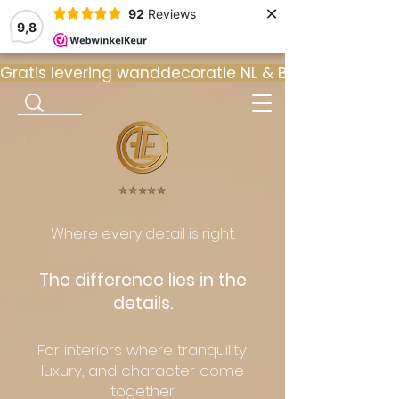
×
92
Reviews
9,8
Gratis levering wanddecoratie NL & BE  •  ⭐ 9
⭐️⭐️⭐️⭐️⭐️
Where every detail is right.
The difference lies in the
details.
For interiors where tranquility,
luxury, and character come
together.