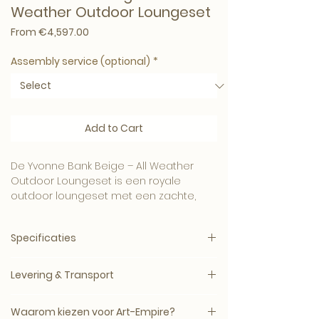
Weather Outdoor Loungeset
Sale Price
From
€4,597.00
Assembly service (optional)
*
Add to Cart
De Yvonne Bank Beige – All Weather
Outdoor Loungeset is een royale
outdoor loungeset met een zachte,
moderne uitstraling.
Een verfijnde keuze voor buitenruimtes,
Specificaties
terrassen en lounges waar comfort en
uitstraling samenkomen.
Merk:
PTMD
Combineer dit item met onze meubels,
Levering & Transport
Producttype:
Bank
wanddecoratie en woonaccessoires
EAN:
8721116052289
voor een compleet Art-Empire interieur.
Levertijd: circa 5–14 werkdagen, mits op
SKU:
726344
Waarom kiezen voor Art-Empire?
voorraad bij de leverancier.