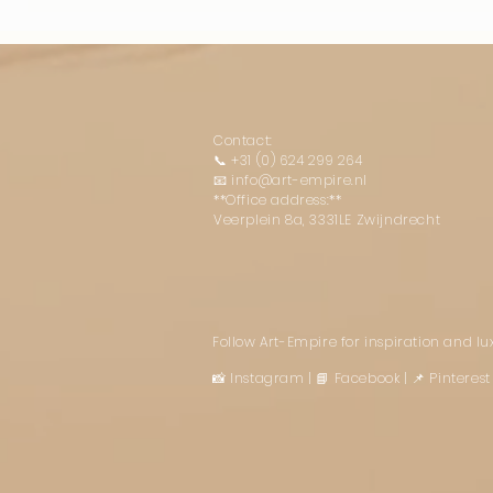
Contact:
📞
+31 (0) 624 299 264
📧
info@art-empire.nl
**Office address:**
Veerplein 8a, 3331LE Zwijndrecht
Follow Art-Empire for inspiration and l
📸 Instagram
|
📘 Facebook
| 📌 Pintere