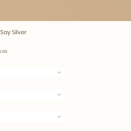
Say Silver
lar Price
Sale Price
5.00