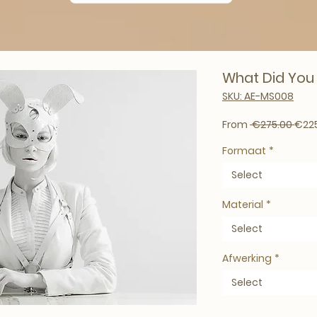
What Did You 
SKU: AE-MS008
Regu
From
 €275.00 
€22
Formaat
*
Select
Material
*
Select
Afwerking
*
Select