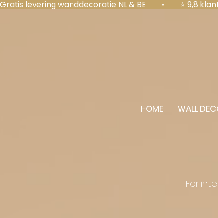
Gratis levering wanddecoratie NL & BE  •  ⭐ 9,8 kl
HOME
WALL DEC
For int