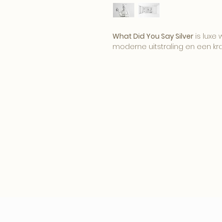
What Did You Say Silver
is luxe
moderne uitstraling en een kra
Een stijlvol werk voor wie houdt
interieur met lef.