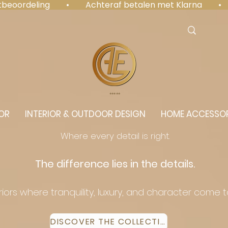
antbeoordeling  •  Achteraf betalen met Klarna  • 
⭐️⭐️⭐️⭐️⭐️
OR
INTERIOR & OUTDOOR DESIGN
HOME ACCESSOR
Where every detail is right.
The difference lies in the details.
eriors where tranquility, luxury, and character come 
DISCOVER THE COLLECTION