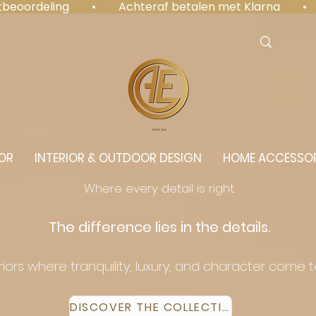
antbeoordeling  •  Achteraf betalen met Klarna  • 
⭐️⭐️⭐️⭐️⭐️
OR
INTERIOR & OUTDOOR DESIGN
HOME ACCESSOR
Where every detail is right.
The difference lies in the details.
eriors where tranquility, luxury, and character come 
DISCOVER THE COLLECTION