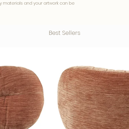
y materials and your artwork can be
rdable and has a luxurious
Best Sellers
Dibond backplate, this one
ul, glossy and intense result.
face that ensures less
nd creates a modern look.
th a blind Aluminum hanging system,
he wall. This creates a floating and
 used in museums and galleries due to
 intense colors.
tightly and have a light satin shine,
 and therefore has a classy appearance.