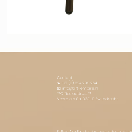
Contact:
📞
+31 (0) 624 299 264
📧
info@art-empire.nl
**Office address:**
Veerplein 8a, 3331LE Zwijndrecht
Follow Art-Empire for inspiration and l