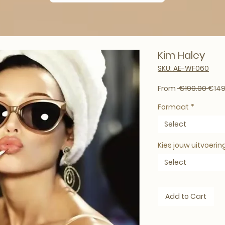
Kim Haley
SKU: AE-WF060
Regul
From
 €199.00 
€149
Formaat
*
Select
Kies jouw uitvoerin
Select
Add to Cart