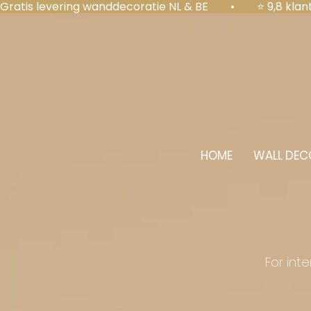
Gratis levering wanddecoratie NL & BE  •  ⭐ 9,8 kl
HOME
WALL DEC
For int