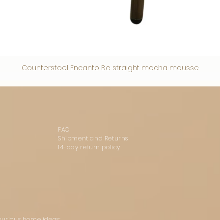
Counterstoel Encanto Be straight mocha mousse
FAQ
Shipment and Returns
14-day return policy
uxurious home ideas: