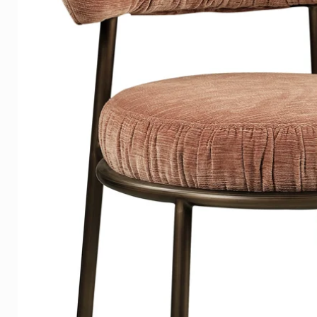
Click
here
to see examples of m
Delivery time
On average, the delivery time 
Europe, shipping is free in th