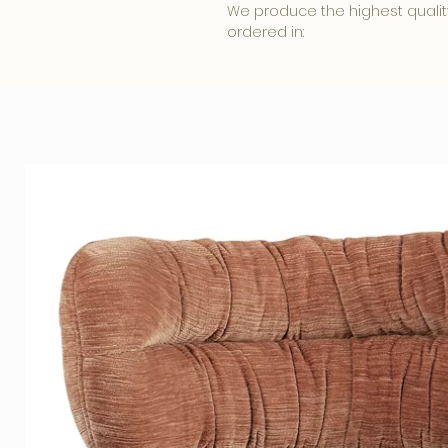
We produce the highest qualit
ordered in:
• 5mm. Clear Plexiglass is affo
appearance.
• 3mm. Plexiglass with a 3mm. 
combination produces a beautif
• 3mm. Dibond has a matte sur
reflection on your photo art a
Hanging system
Your photo comes standard wi
placing the artwork 2cm. from t
luxurious effect.
Our quality Plexiglass is also
its durable preservation of the
Frames
Our wooden frames are sprayed 
the wood grain is still visible