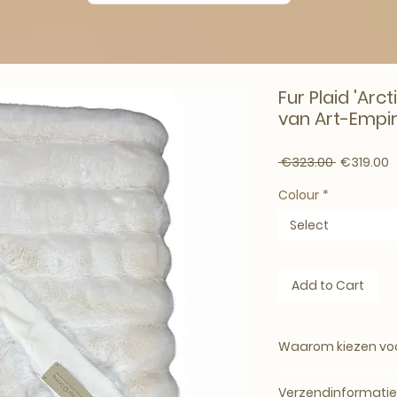
Fur Plaid 'Arct
van Art-Empi
Regular Pr
S
 €323.00 
€319.00
Colour
*
Select
Add to Cart
Waarom kiezen voor
Warm en Gezellig:
Verzendinformatie