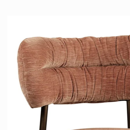
Het
'Arctic Fox Collection'
plaid 
waaronder modacryl en acryl,
kleurvastheid en vlamwerend
Dankzij het gebruik van geav
plaid zijn schoonheid en duurz
wassen.
Creëer een luxueuze sfeer in 
plaid van
Art-Empire
. Bestel v
comfort en de verfijnde uitstra
interieur.