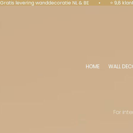
Gratis levering wanddecoratie NL & BE  •  ⭐ 9,8 kl
HOME
WALL DEC
For int