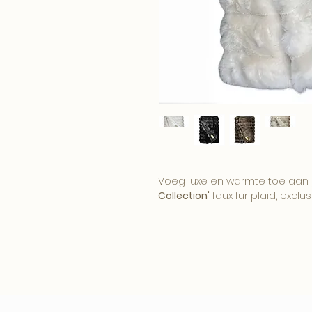
Voeg luxe en warmte toe aan j
Collection'
faux fur plaid, exclus
Dit elegante plaid biedt de per
waardoor het ideaal is voor he
sfeer in jouw huis. Gebruik het
luxe op je bed.
Innovatieve kwaliteit: