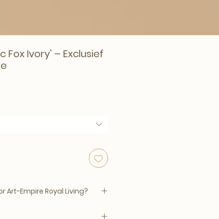
ic Fox Ivory' – Exclusief
re
ice
ale Price
 Art-Empire Royal Living?