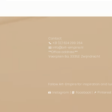
Contact:
📞
+31 (0) 624 299 264
📧
info@art-empire.nl
**Office address:**
Veerplein 8a, 3331LE Zwijndrecht
Follow Art-Empire for inspiration and l
📸 Instagram
|
📘 Facebook
| 📌 Pintere