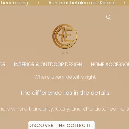
antbeoordeling  •  Achteraf betalen met Klarna  • 
⭐️⭐️⭐️⭐️⭐️
OR
INTERIOR & OUTDOOR DESIGN
HOME ACCESSOR
Where every detail is right.
The difference lies in the details.
eriors where tranquility, luxury, and character come 
DISCOVER THE COLLECTION