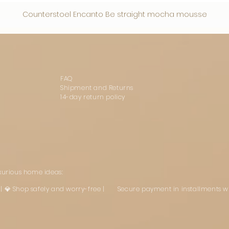
Counterstoel Encanto Be straight mocha mousse
FAQ
Shipment and Returns
14-day return policy
uxurious home ideas:
st | 💎 Shop safely and worry-free | Secure payment in installments w