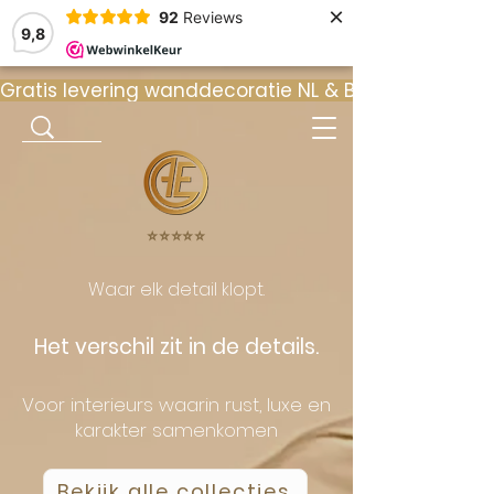
×
92
Reviews
9,8
Gratis levering wanddecoratie NL & BE  •  ⭐ 9
⭐️⭐️⭐️⭐️⭐️
Waar elk detail klopt.
Het verschil zit in de details.
Voor interieurs waarin rust, luxe en
karakter samenkomen
Bekijk alle collecties