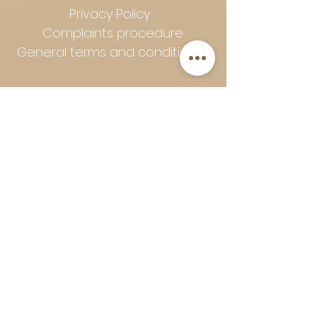
Privacy Policy
Complaints procedure
General terms and conditions
Follow Art-Empire for inspiration
and luxurious home ideas:
📸 Instagram
|
📘 Facebook
| 📌
Pinterest | 💎 Shop safely and
worry-free | Secure payment in
installments with Klarna