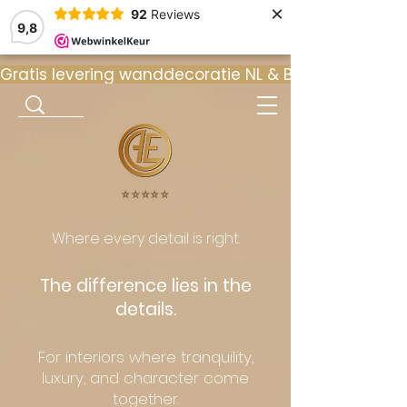
×
92
Reviews
9,8
Gratis levering wanddecoratie NL & BE  •  ⭐ 9
⭐️⭐️⭐️⭐️⭐️
Where every detail is right.
The difference lies in the
details.
For interiors where tranquility,
luxury, and character come
together.