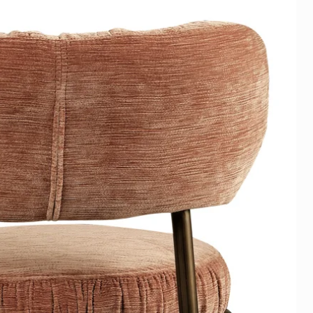
 wettelijke rechten bij
unbrella Canvas
f verkeerde levering blijven
unbrella Canvas
:
rethane foam: Fabric: Polyester