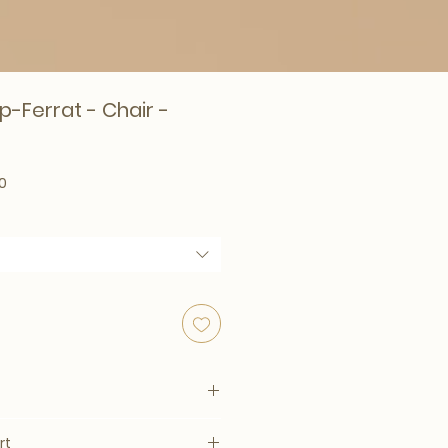
p-Ferrat - Chair -
rice
Sale Price
0
rt