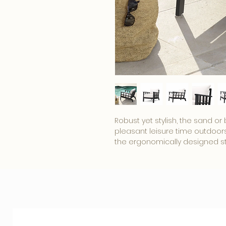
Robust yet stylish, the sand o
pleasant leisure time outdoors
the ergonomically designed st
comfort.
We offer you an extensive sele
perfectly match the characteri
by Eichholtz's decorative produ
addition to any interior!