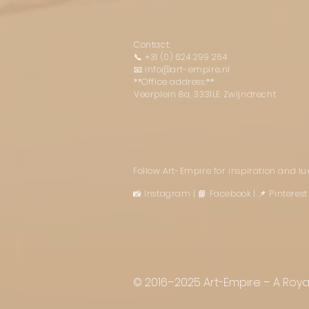
Contact:
📞
+31 (0) 624 299 264
📧
info@art-empire.nl
**Office address:**
Veerplein 8a, 3331LE Zwijndrecht
Follow Art-Empire for inspiration and l
📸 Instagram
|
📘 Facebook
| 📌 Pintere
© 2016–2025 Art-Empire – A Royal 