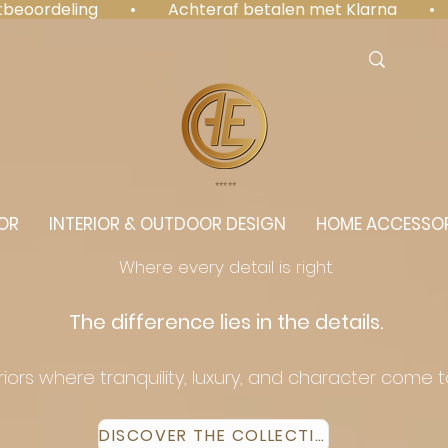
antbeoordeling  •  Achteraf betalen met Klarna  • 
⭐️⭐️⭐️⭐️⭐️
OR
INTERIOR & OUTDOOR DESIGN
HOME ACCESSOR
Where every detail is right.
The difference lies in the details.
eriors where tranquility, luxury, and character come 
DISCOVER THE COLLECTION