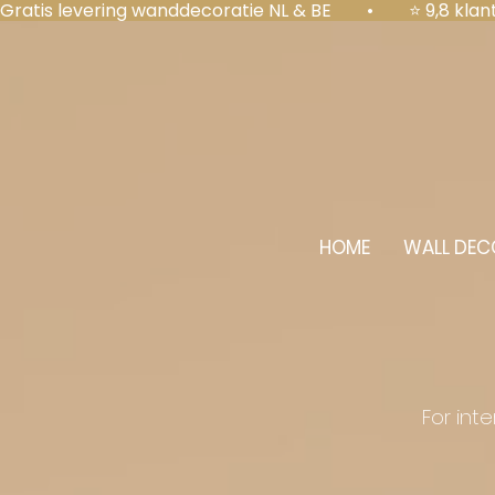
Gratis levering wanddecoratie NL & BE  •  ⭐ 9,8 kl
HOME
WALL DEC
For int