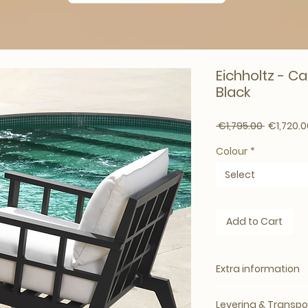
Eichholtz - Ca
Black
Regular P
 €1,795.00 
€1,720.0
Colour
*
Select
Add to Cart
Extra information
Eichholtz
Levering & Transpo