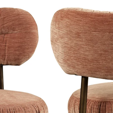
worden genomen. Je
Sand Finish | S
schade, defecten o
Black Finish | S
uiteraard gelden.
Fabric Composition
100% polyester
Material:
Aluminum: Polyu
fiber.
Weight:
31 kilos