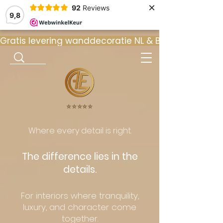
×
92
Reviews
9,8
Gratis levering wanddecoratie NL & BE  •  ⭐ 9
⭐️⭐️⭐️⭐️⭐️
Where every detail is right.
The difference lies in the
details.
For interiors where tranquility,
luxury, and character come
together.