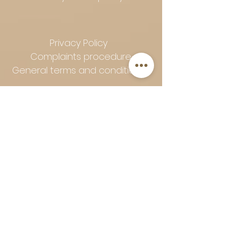
Privacy Policy
Complaints procedure
General terms and conditions
Follow Art-Empire for inspiration
and luxurious home ideas:
📸 Instagram
|
📘 Facebook
| 📌
Pinterest | 💎 Shop safely and
worry-free | Secure payment in
installments with Klarna