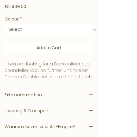
Price
€2,969.00
Colour
*
Add to Cart
If you are looking for a Deco influenced
chandelier, look no further. Chandelier
Damien Double has more than a touch
of Art Deco decadence.
Extra information
The round frames with 3 variable
finishes including Antique Brass - Bronze
Available in different colors and finishes:
or Nickel and are inlaid with frosted
Levering & Transport
Item no
113902
glass rods and are waiting to reflect the
Antique brass finish | frosted glass
light in a hundred different ways.
Levertijd: circa 5–14 werkdagen, mits op
Item no
114749
Waarom kiezen voor Art-Empire?
voorraad bij de leverancier.
Bronze highlight finish | frosted glass
The rings can be hung in any desired