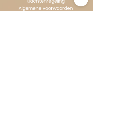
Klachtenregeling
Algemene voorwaarden
Volg Art-Empire voor inspiratie en
luxe woonideeën:
Instagram
|
Facebook
| Pinterest |
Shop veilig en zorgeloos | Betaling
in termijnen met Klarna