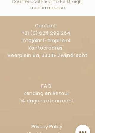
Counterstoel Encanto Be straight
Decoratief object Swi
mocha mousse
Contact:
+31 (0) 624 299 264
info@art-empire.nl
Kantooradres:
Veerplein 8a, 3331LE Zwijndrecht
FAQ
Zending en Retour
14 dagen retourrecht
Privacy Policy