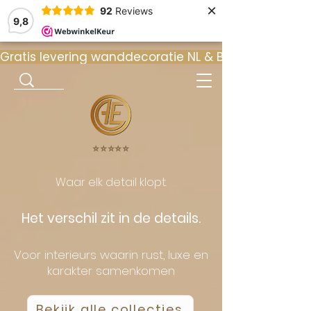
×
92
Reviews
9,8
Gratis levering wanddecoratie NL & BE  •  ⭐ 9
⭐️⭐️⭐️⭐️⭐️
Waar elk detail klopt.
Het verschil zit in de details.
Voor interieurs waarin rust, luxe en
karakter samenkomen
Bekijk alle collecties