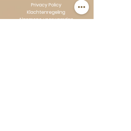
Privacy Policy
Klachtenregeling
Algemene voorwaarden
Volg Art-Empire voor inspiratie en
luxe woonideeën:
Instagram
|
Facebook
| Pinterest |
Shop veilig en zorgeloos | Betaling
in termijnen met Klarna