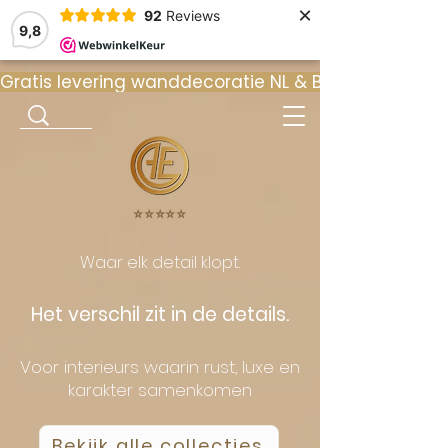
×
92
Reviews
9,8
Gratis levering wanddecoratie NL & BE  •  ⭐ 9
⭐️⭐️⭐️⭐️⭐️
Waar elk detail klopt.
Het verschil zit in de details.
Voor interieurs waarin rust, luxe en
karakter samenkomen
Bekijk alle collecties