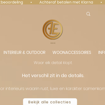
antbeoordeling  •  Achteraf betalen met Klarna  • 
⭐️⭐️⭐️⭐️⭐️
INTERIEUR & OUTDOOR
WOONACCESSOIRES
INF
Waar elk detail klopt.
Het verschil zit in de details.
or interieurs waarin rust, luxe en karakter samenko
Bekijk alle collecties