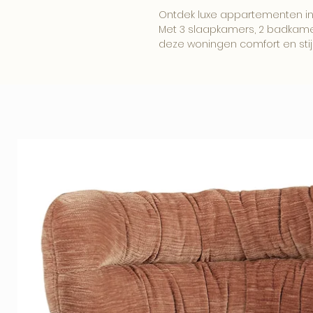
Ontdek luxe appartementen in 
Met 3 slaapkamers, 2 badkam
deze woningen comfort en stijl
Geniet van een verwarmd bin
prachtige locatie nabij winkel
parkeerplaatsen maken dit pro
Deze nieuwe ontwikkeling bied
gemak in een van de meest 
del Sol.