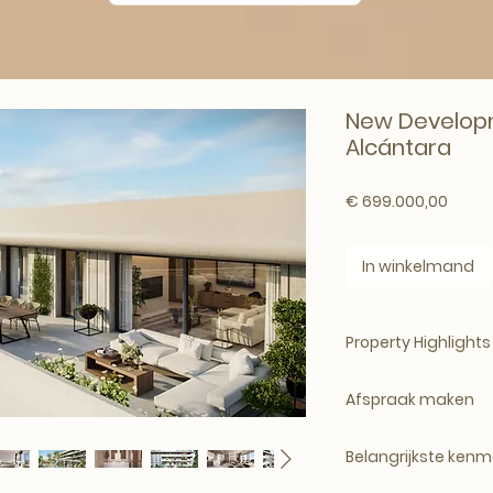
New Developm
Alcántara
Prijs
€ 699.000,00
In winkelmand
Property Highlights
Afspraak maken
Locatie:
Strategisc
Pedro de Alcántar
Ontdek jouw droom
supermarkten, win
Belangrijkste kenm
Ben je op zoek naa
diensten, tennis- 
Bij Art-Empire-Roy