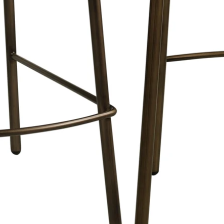
om hun apparteme
persoonlijke smaa
Gemeenschapsgev
Ontspannende bui
gemeenschappelij
bieden een seren
en sociale interac
Investeringspotenti
Hoog rendement:
G
locatie en hoogwa
het project poten
investering en wa
Beschikbaarheid vo
Persoonlijke afspra
geïnteresseerden 
regelen om de flat
te bekijken.