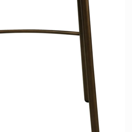
nt aan te passen aan hun
k en voorkeuren.
oel:
tenruimtes:
De
ke tuinen en buitenruimtes
e omgeving voor ontspanning
tie met buren.
eel:
ezien de aantrekkelijke
ardige voorzieningen, heeft
tieel voor een goede
ardevermeerdering.
or bezichtiging:
ken:
Mogelijkheid voor
om een privébezichtiging te
s en de faciliteiten ter plaatse