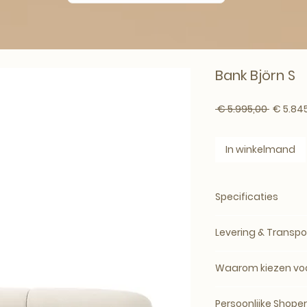
Bank Björn S
Normale 
 € 5.995,00 
€ 5.84
In winkelmand
Specificaties
Merk:
Eichholtz
Levering & Transpo
Artikelnummer:
114
Producttype:
Bank
Levertijd: circa 5
SKU:
AE-EIC-114297
Waarom kiezen voo
bij de leverancier.
Materiaal:
en, verfi
Bij Art-Empire – A R
elegantie.
Levering vindt pla
Persoonlijke Shope