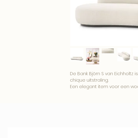
De Bank Björn S van Eichholtz is
chique uitstraling.
Een elegant item voor een wo
boutique interieur.
Combineer dit item met onze
woonaccessoires voor een comp