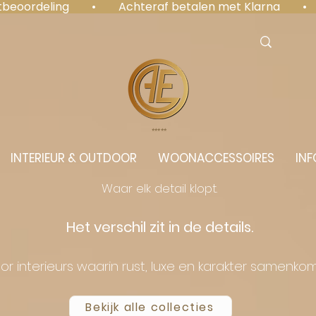
antbeoordeling  •  Achteraf betalen met Klarna  • 
⭐️⭐️⭐️⭐️⭐️
INTERIEUR & OUTDOOR
WOONACCESSOIRES
INF
Waar elk detail klopt.
Het verschil zit in de details.
or interieurs waarin rust, luxe en karakter samenko
Bekijk alle collecties