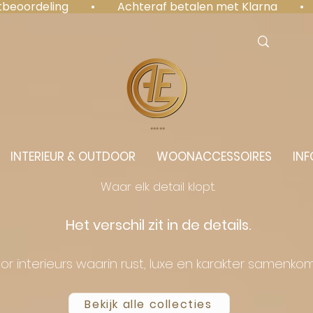
antbeoordeling  •  Achteraf betalen met Klarna  • 
⭐️⭐️⭐️⭐️⭐️
INTERIEUR & OUTDOOR
WOONACCESSOIRES
INF
Waar elk detail klopt.
Het verschil zit in de details.
or interieurs waarin rust, luxe en karakter samenko
Bekijk alle collecties