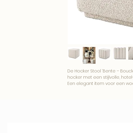
De Hocker Stool ‘Bente – Boucl
hocker met een stijlvolle, hotel
Een elegant item voor een wo
boutique interieur.
Combineer dit item met onze
woonaccessoires voor een comp