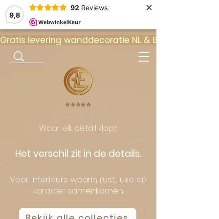
×
92
Reviews
9,8
Gratis levering wanddecoratie NL & BE  •  ⭐ 9
⭐️⭐️⭐️⭐️⭐️
Waar elk detail klopt.
Het verschil zit in de details.
Voor interieurs waarin rust, luxe en
karakter samenkomen
Bekijk alle collecties