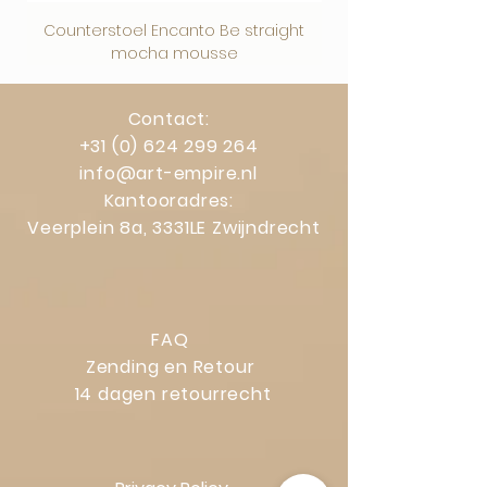
Counterstoel Encanto Be straight
Decoratief object Swi
mocha mousse
Contact:
+31 (0) 624 299 264
info@art-empire.nl
Kantooradres:
Veerplein 8a, 3331LE Zwijndrecht
FAQ
Zending en Retour
14 dagen retourrecht