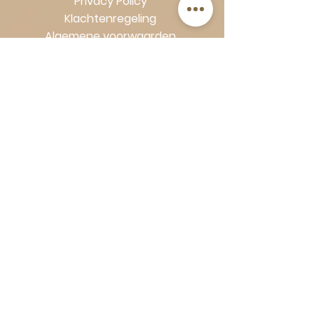
Privacy Policy
Klachtenregeling
Algemene voorwaarden
Volg Art-Empire voor inspiratie en
luxe woonideeën:
Instagram
|
Facebook
| Pinterest |
Shop veilig en zorgeloos | Betaling
in termijnen met Klarna